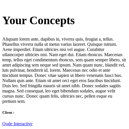
Your Concepts
Aliquam lorem ante, dapibus in, viverra quis, feugiat a, tellus.
Phasellus viverra nulla ut metus varius laoreet. Quisque rutrum.
Aene imperdiet. Etiam ultricies nisi vel augue. Curabitur
ullamcorper ultricies nisi. Nam eget dui. Etiam rhoncus. Maecenas
temp, tellus eget condimentum rhoncus, sem quam semper libero, sit
amet adipiscing sem neque sed ipsum. Nam quam nunc, blandit vel,
luts pulvinar, hendrerit id, lorem. Maecenas nec odio et ante
tincidunt tempus. Donec vitae sapien ut libero venenatis fauci bus.
Nullam quis ante. Etiam sit amet orci eget eros faucibus tincidunt.
Duis leo. Sed fringilla mauris sit amet nibh. Donec sodales sagitis
magna. Sed consequat, leo eget bibendum sodales, augue velit
cursus nunc. Donec quam felis, ultricies nec, pellen esque eu
pretium sem.
Client :
Qode Interactive