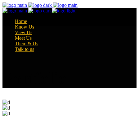
Home
Know Us
View Us
Meet Us
Them & Us
Talk to us
Portfolio