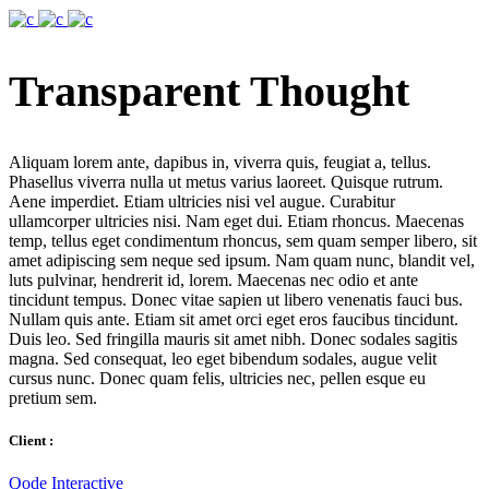
Transparent Thought
Aliquam lorem ante, dapibus in, viverra quis, feugiat a, tellus.
Phasellus viverra nulla ut metus varius laoreet. Quisque rutrum.
Aene imperdiet. Etiam ultricies nisi vel augue. Curabitur
ullamcorper ultricies nisi. Nam eget dui. Etiam rhoncus. Maecenas
temp, tellus eget condimentum rhoncus, sem quam semper libero, sit
amet adipiscing sem neque sed ipsum. Nam quam nunc, blandit vel,
luts pulvinar, hendrerit id, lorem. Maecenas nec odio et ante
tincidunt tempus. Donec vitae sapien ut libero venenatis fauci bus.
Nullam quis ante. Etiam sit amet orci eget eros faucibus tincidunt.
Duis leo. Sed fringilla mauris sit amet nibh. Donec sodales sagitis
magna. Sed consequat, leo eget bibendum sodales, augue velit
cursus nunc. Donec quam felis, ultricies nec, pellen esque eu
pretium sem.
Client :
Qode Interactive