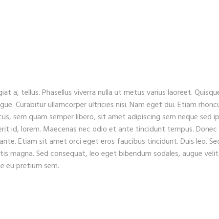
iat a, tellus. Phasellus viverra nulla ut metus varius laoreet. Quisqu
ugue. Curabitur ullamcorper ultricies nisi. Nam eget dui. Etiam rhonc
s, sem quam semper libero, sit amet adipiscing sem neque sed i
erit id, lorem. Maecenas nec odio et ante tincidunt tempus. Donec
 ante. Etiam sit amet orci eget eros faucibus tincidunt. Duis leo. Se
gitis magna. Sed consequat, leo eget bibendum sodales, augue velit
que eu pretium sem.