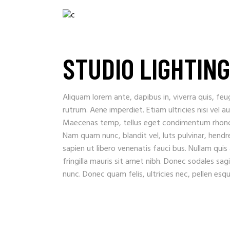
STUDIO LIGHTING
Aliquam lorem ante, dapibus in, viverra quis, feug
rutrum. Aene imperdiet. Etiam ultricies nisi vel a
Maecenas temp, tellus eget condimentum rhoncu
Nam quam nunc, blandit vel, luts pulvinar, hendr
sapien ut libero venenatis fauci bus. Nullam quis
fringilla mauris sit amet nibh. Donec sodales sa
nunc. Donec quam felis, ultricies nec, pellen es