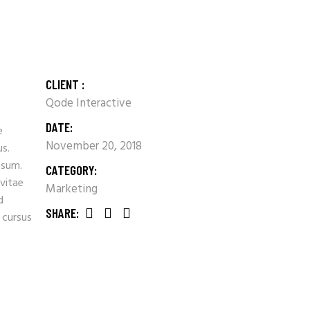
CLIENT :
Qode Interactive
DATE:
e
November 20, 2018
us.
psum.
CATEGORY:
 vitae
Marketing
d
SHARE:
 cursus