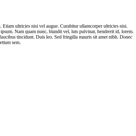
 Etiam ultricies nisi vel augue. Curabitur ullamcorper ultricies nisi.
sum. Nam quam nunc, blandit vel, luts pulvinar, hendrerit id, lorem.
faucibus tincidunt. Duis leo. Sed fringilla mauris sit amet nibh. Donec
retium sem.