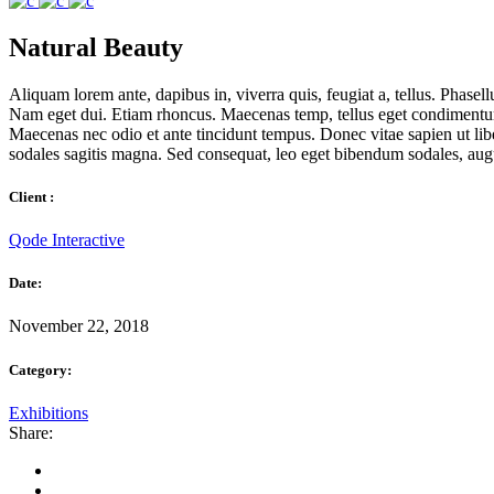
Natural Beauty
Aliquam lorem ante, dapibus in, viverra quis, feugiat a, tellus. Phasell
Nam eget dui. Etiam rhoncus. Maecenas temp, tellus eget condimentum
Maecenas nec odio et ante tincidunt tempus. Donec vitae sapien ut libe
sodales sagitis magna. Sed consequat, leo eget bibendum sodales, augu
Client :
Qode Interactive
Date:
November 22, 2018
Category:
Exhibitions
Share: