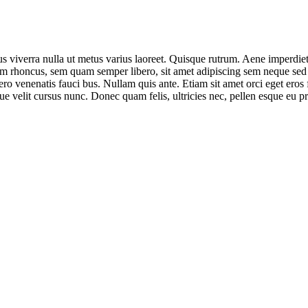
us viverra nulla ut metus varius laoreet. Quisque rutrum. Aene imperdiet.
 rhoncus, sem quam semper libero, sit amet adipiscing sem neque sed ip
ro venenatis fauci bus. Nullam quis ante. Etiam sit amet orci eget eros 
e velit cursus nunc. Donec quam felis, ultricies nec, pellen esque eu p