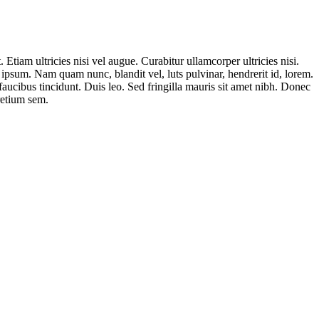
 Etiam ultricies nisi vel augue. Curabitur ullamcorper ultricies nisi.
sum. Nam quam nunc, blandit vel, luts pulvinar, hendrerit id, lorem.
faucibus tincidunt. Duis leo. Sed fringilla mauris sit amet nibh. Donec
retium sem.