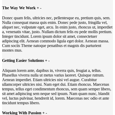
The Way We Work
+
-
Donec quam felis, ultricies nec, pellentesque eu, pretium quis, sem.
Nulla consequat massa quis enim. Donec pede justo, fringilla vel,
aliquet nec, vulputate eget, arcu. In enim justo, rhoncus ut, imperdiet
a, venenatis vitae, justo. Nullam dictum felis eu pede mollis pretium.
Integer tincidunt. Lorem ipsum dolor sit amet, consectetuer
adipiscing elit. Aenean commodo ligula eget dolor. Aenean massa.
Cum sociis Theme natoque penatibus et magnis dis parturient
montes mus.
Getting Easier Solutions
+
-
Aliquam lorem ante, dapibus in, viverra quis, feugiat a, tellus.
Phasellus viverra nulla ut metus varius laoreet. Quisque rutrum.
Aenean imperdiet. Etiam ultricies nisi vel augue. Curabitur
ullamcorper ultricies nisi. Nam eget dui. Etiam rhoncus. Maecenas
tempus, tellus eget condimentum rhoncus, sem quam semper libero,
sit amet adipiscing sem neque sed ipsum. Nam quam nunc, blandit
vel, luctus pulvinar, hendrerit id, lorem. Maecenas nec odio et ante
tincidunt tempus libero.
Working With Passion
+
-