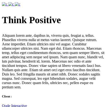
Think Positive
Aliquam lorem ante, dapibus in, viverra quis, feugiat a, tellus.
Phasellus viverra nulla ut metus varius laoreet. Quisque rutrum.
Aene imperdiet. Etiam ultricies nisi vel augue. Curabitur
ullamcorper ultricies nisi. Nam eget dui. Etiam rhoncus. Maecenas
temp, tellus eget condimentum rhoncus, sem quam semper libero, sit
amet adipiscing sem neque sed ipsum. Nam quam nunc, blandit vel,
luts pulvinar, hendrerit id, lorem. Maecenas nec odio et ante
tincidunt tempus. Donec vitae sapien ut libero venenatis fauci bus.
Nullam quis ante. Etiam sit amet orci eget eros faucibus tincidunt.
Duis leo. Sed fringilla mauris sit amet nibh. Donec sodales sagitis
magna. Sed consequat, leo eget bibendum sodales, augue velit
cursus nunc. Donec quam felis, ultricies nec, pellen esque eu
pretium sem.
Client :
Qode Interactive