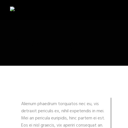
SEPARATORS
Alienum phaedrum torquatos nec eu, vis
detraxit periculis ex, nihil expetendis in mei.
Mei an pericula euripidis, hinc partem ei est.
Eos ei nisl graecis, vix aperiri consequat an.