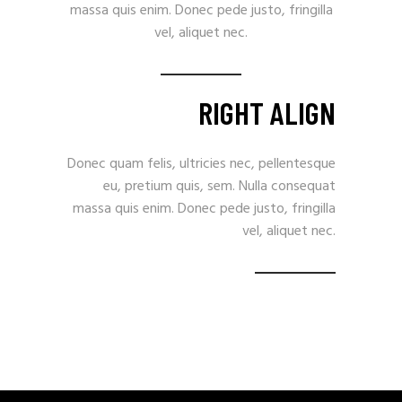
massa quis enim. Donec pede justo, fringilla
vel, aliquet nec.
RIGHT ALIGN
Donec quam felis, ultricies nec, pellentesque
eu, pretium quis, sem. Nulla consequat
massa quis enim. Donec pede justo, fringilla
vel, aliquet nec.